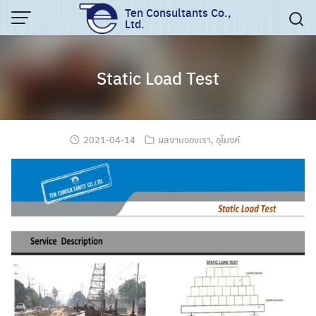
Skip
Ten Consultants Co.,
Ltd.
to
content
Static Load Test
2021-04-14
ผลงานของเรา
,
อุโมงค์