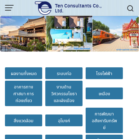
Skip
Ten Consultants Co.,
Ltd.
to
content
ผลงานทั้งหมด
ระบบท่อ
โรงไฟฟ้า
อาคารทาง
งานด้าน
ศาสนา การ
วิศวกรรมโยธา
เหมือง
ท่องเที่ยว
และผังเมือง
การพัฒนา
สิ่งแวดล้อม
อุโมงค์
อสังหาริมทรัพ
ย์
การชลประทาน
การคมนาคม
โรงงาน